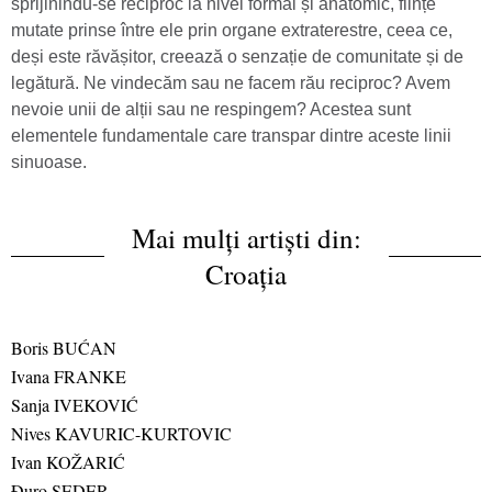
sprijinindu-se reciproc la nivel formal și anatomic, ființe
mutate prinse între ele prin organe extraterestre, ceea ce,
deși este răvășitor, creează o senzație de comunitate și de
legătură. Ne vindecăm sau ne facem rău reciproc? Avem
nevoie unii de alții sau ne respingem? Acestea sunt
elementele fundamentale care transpar dintre aceste linii
sinuoase.
Mai mulți artiști din:
Croația
Boris BUĆAN
Ivana FRANKE
Sanja IVEKOVIĆ
Nives KAVURIC-KURTOVIC
Ivan KOŽARIĆ
Ðuro SEDER