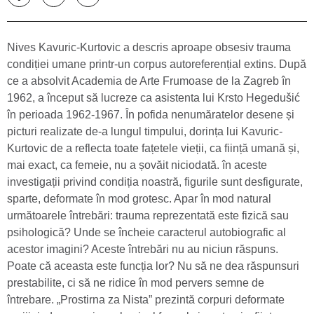
pe
pe
pe
Facebook
Twitter
LinkedIn
Nives Kavuric-Kurtovic a descris aproape obsesiv trauma
condiției umane printr-un corpus autoreferențial extins. După
ce a absolvit Academia de Arte Frumoase de la Zagreb în
1962, a început să lucreze ca asistenta lui Krsto Hegedušić
în perioada 1962-1967. În pofida nenumăratelor desene și
picturi realizate de-a lungul timpului, dorința lui Kavuric-
Kurtovic de a reflecta toate fațetele vieții, ca ființă umană și,
mai exact, ca femeie, nu a șovăit niciodată. în aceste
investigații privind condiția noastră, figurile sunt desfigurate,
sparte, deformate în mod grotesc. Apar în mod natural
următoarele întrebări: trauma reprezentată este fizică sau
psihologică? Unde se încheie caracterul autobiografic al
acestor imagini? Aceste întrebări nu au niciun răspuns.
Poate că aceasta este funcția lor? Nu să ne dea răspunsuri
prestabilite, ci să ne ridice în mod pervers semne de
întrebare. „Prostirna za Nista” prezintă corpuri deformate