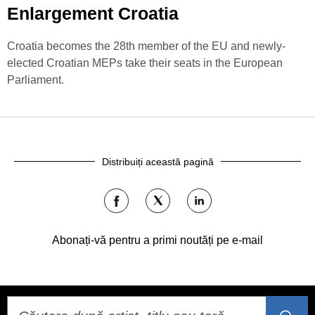
Enlargement Croatia
Croatia becomes the 28th member of the EU and newly-
elected Croatian MEPs take their seats in the European
Parliament.
Distribuiți această pagină
Distribuiți
Distribuiți
Distribuiți
pe
pe
pe
Facebook
Twitter
LinkedIn
Abonați-vă pentru a primi noutăți pe e-mail