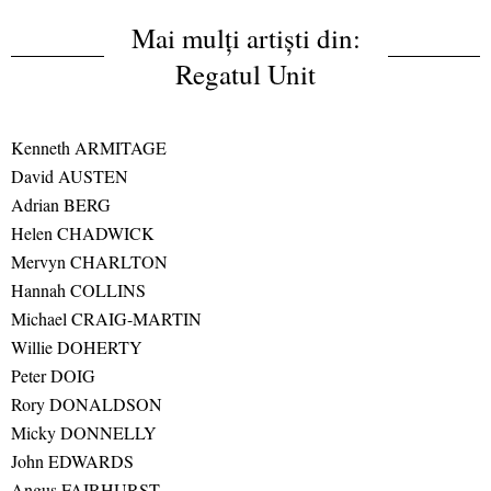
Mai mulți artiști din:
Regatul Unit
Kenneth ARMITAGE
David AUSTEN
Adrian BERG
Helen CHADWICK
Mervyn CHARLTON
Hannah COLLINS
Michael CRAIG-MARTIN
Willie DOHERTY
Peter DOIG
Rory DONALDSON
Micky DONNELLY
John EDWARDS
Angus FAIRHURST