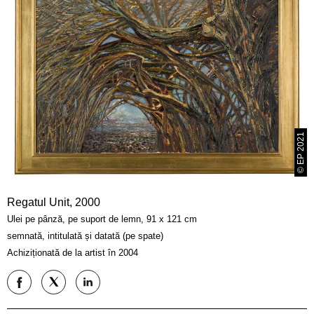
© EP 2021
Regatul Unit, 2000
Ulei pe pânză, pe suport de lemn, 91 x 121 cm
semnată, intitulată și datată (pe spate)
Achiziționată de la artist în 2004
Distribuiți
Distribuiți
Distribuiți
pe
pe
pe
Facebook
Twitter
LinkedIn