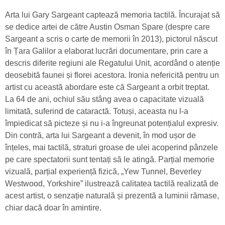
Arta lui Gary Sargeant captează memoria tactilă. Încurajat să
se dedice artei de către Austin Osman Spare (despre care
Sargeant a scris o carte de memorii în 2013), pictorul născut
în Țara Galilor a elaborat lucrări documentare, prin care a
descris diferite regiuni ale Regatului Unit, acordând o atenție
deosebită faunei și florei acestora. Ironia nefericită pentru un
artist cu această abordare este că Sargeant a orbit treptat.
La 64 de ani, ochiul său stâng avea o capacitate vizuală
limitată, suferind de cataractă. Totuși, aceasta nu l-a
împiedicat să picteze și nu i-a îngreunat potențialul expresiv.
Din contră, arta lui Sargeant a devenit, în mod ușor de
înțeles, mai tactilă, straturi groase de ulei acoperind pânzele
pe care spectatorii sunt tentați să le atingă. Parțial memorie
vizuală, parțial experiență fizică, „Yew Tunnel, Beverley
Westwood, Yorkshire” ilustrează calitatea tactilă realizată de
acest artist, o senzație naturală și prezentă a luminii rămase,
chiar dacă doar în amintire.