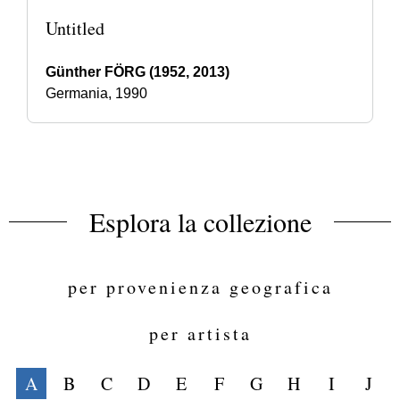
Untitled
Günther FÖRG (1952, 2013)
Germania, 1990
Esplora la collezione
per provenienza geografica
per artista
A
B
C
D
E
F
G
H
I
J