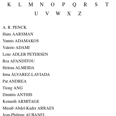
K
L
M
N
O
P
Q
R
S
T
U
V
W
X
Z
A. R. PENCK
Hans AARSMAN
Yannis ADAMAKOS
Valerio ADAMI
Lene ADLER PETERSEN
Rea AFANDITOU
Helena ALMEIDA
Irma ÁLVAREZ-LAVIADA
Pat ANDREA
Tiong ANG
Dimitris ANTHIS
Kenneth ARMITAGE
Musab Abdel-Kader ARRAES
Jean-Philippe AUBANEL