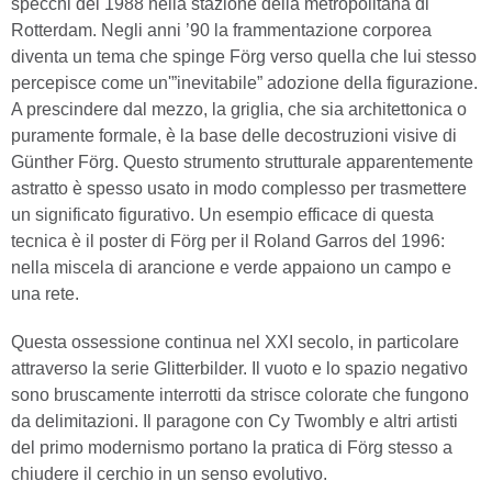
specchi del 1988 nella stazione della metropolitana di
Rotterdam. Negli anni ’90 la frammentazione corporea
diventa un tema che spinge Förg verso quella che lui stesso
percepisce come un'”inevitabile” adozione della figurazione.
A prescindere dal mezzo, la griglia, che sia architettonica o
puramente formale, è la base delle decostruzioni visive di
Günther Förg. Questo strumento strutturale apparentemente
astratto è spesso usato in modo complesso per trasmettere
un significato figurativo. Un esempio efficace di questa
tecnica è il poster di Förg per il Roland Garros del 1996:
nella miscela di arancione e verde appaiono un campo e
una rete.
Questa ossessione continua nel XXI secolo, in particolare
attraverso la serie Glitterbilder. Il vuoto e lo spazio negativo
sono bruscamente interrotti da strisce colorate che fungono
da delimitazioni. Il paragone con Cy Twombly e altri artisti
del primo modernismo portano la pratica di Förg stesso a
chiudere il cerchio in un senso evolutivo.