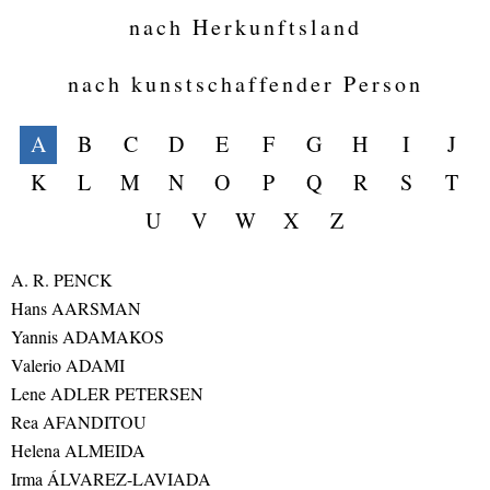
nach Herkunftsland
nach kunstschaffender Person
A
B
C
D
E
F
G
H
I
J
K
L
M
N
O
P
Q
R
S
T
U
V
W
X
Z
A. R. PENCK
Hans AARSMAN
Yannis ADAMAKOS
Valerio ADAMI
Lene ADLER PETERSEN
Rea AFANDITOU
Helena ALMEIDA
Irma ÁLVAREZ-LAVIADA