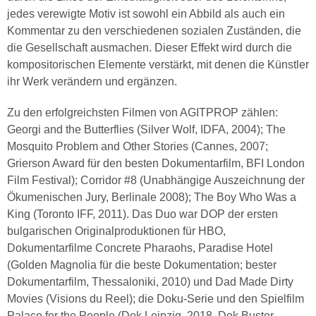
jedes verewigte Motiv ist sowohl ein Abbild als auch ein
Kommentar zu den verschiedenen sozialen Zuständen, die
die Gesellschaft ausmachen. Dieser Effekt wird durch die
kompositorischen Elemente verstärkt, mit denen die Künstler
ihr Werk verändern und ergänzen.
Zu den erfolgreichsten Filmen von AGITPROP zählen:
Georgi and the Butterflies (Silver Wolf, IDFA, 2004); The
Mosquito Problem and Other Stories (Cannes, 2007;
Grierson Award für den besten Dokumentarfilm, BFI London
Film Festival); Corridor #8 (Unabhängige Auszeichnung der
Ökumenischen Jury, Berlinale 2008); The Boy Who Was a
King (Toronto IFF, 2011). Das Duo war DOP der ersten
bulgarischen Originalproduktionen für HBO,
Dokumentarfilme Concrete Pharaohs, Paradise Hotel
(Golden Magnolia für die beste Dokumentation; bester
Dokumentarfilm, Thessaloniki, 2010) und Dad Made Dirty
Movies (Visions du Reel); die Doku-Serie und den Spielfilm
Palace for the People (Dok Leipzig, 2018, Dok Buster