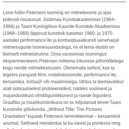
Lene Adler Peterseni looming on mitmekesine ja ajas
pidevalt muutunud. Jüütimaa Kunstiakadeemias (1964–
1966) ja Taani Kuninglikus Kaunite Kunstide Akadeemias
(1968–1969) õppinud kunstnik katsetas 1960. ja 1970.
aastatel performance’ite ja kontseptuaalkunsti laineharjal
mitmesuguste loomesuundadega, nii et tema elutöö on
tõeliselt mitmetahuline. Oma varasemas loomingus
eksperimenteeris Petersen mõlema liikumise põhimõtetega
kogu nende mitmekesisuses. Olenemata sellest, kas ta
tegeles parajasti filmi, installatsioonide, performance’ite,
keraamika, kollaaži või maalimisega, lähtus ta teemavalikul
alati sotsiaalsetest probleemidest, näiteks soolisest ja
majanduslikust võrdõiguslikkusest ja naiste õigustest.
Graafiku ja maalikunstnikuna on ta mõjutanud tervet Taani
kunstnike põlvkonda. „Without Title: The Pictures
Gravitation“ kujutab Peterseni lemmikteemat – keraamilist
anumat. Selliseid meisterdas ta ka savist ja pronksist ning