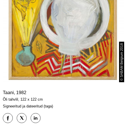
© SABAM Belgium 2018
Taani, 1982
Õli tahvlil, 122 x 122 cm
Signeeritud ja dateeritud (taga)
Jaga:
Jaga:
Jaga:
Facebook
Twitter
LinkedIn