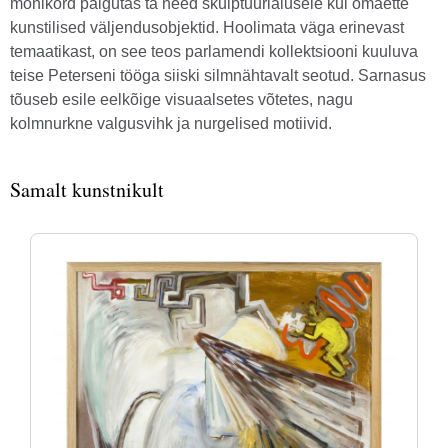
mõnikord paigutas ta need skulptuurialusele kui omaette
kunstilised väljendusobjektid. Hoolimata väga erinevast
temaatikast, on see teos parlamendi kollektsiooni kuuluva
teise Peterseni tööga siiski silmnähtavalt seotud. Sarnasus
tõuseb esile eelkõige visuaalsetes võtetes, nagu
kolmnurkne valgusvihk ja nurgelised motiivid.
Samalt kunstnikult